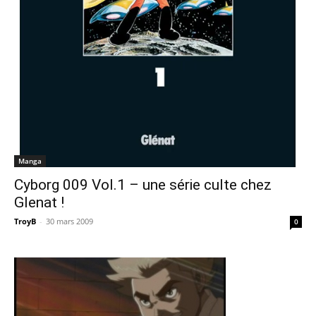
Manga
Cyborg 009 Vol.1 – une série culte chez
Glenat !
TroyB
-
30 mars 2009
0