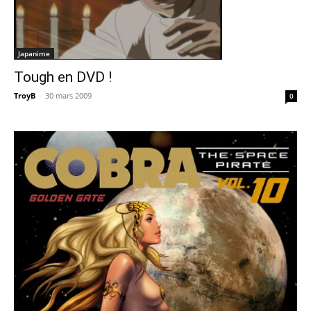
Japanime
Tough en DVD !
TroyB
-
30 mars 2009
0