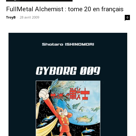
FullMetal Alchemist : tome 20 en français
TroyB
-
28 avril 2009
0