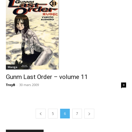
Manga
Gunm Last Order – volume 11
TroyB
-
30 mars 2009
0
5
6
7