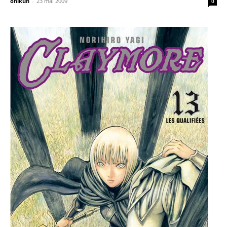
onikun
-
23 mai 2009
0