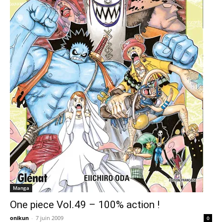
Manga
One piece Vol.49 – 100% action !
onikun
-
7 juin 2009
0