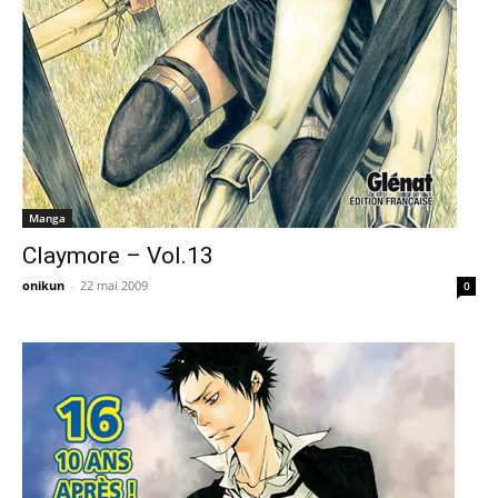
Manga
Claymore – Vol.13
onikun
-
22 mai 2009
0