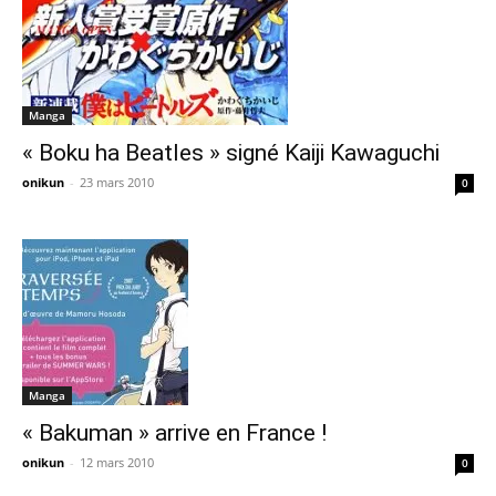
Manga
« Boku ha Beatles » signé Kaiji Kawaguchi
onikun
-
23 mars 2010
0
Manga
« Bakuman » arrive en France !
onikun
-
12 mars 2010
0