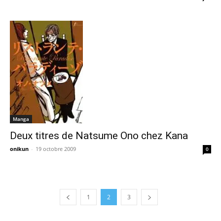
Manga
Deux titres de Natsume Ono chez Kana
onikun
-
19 octobre 2009
0
1
2
3