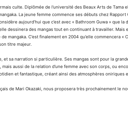
is culte. Diplômée de l’université des Beaux Arts de Tama elle
 mangaka. La jeune femme commence ses débuts chez Rapport Co
onsidère aujourd’hui que c’est avec « Bathroom Guwa » que la de
lle dessinera des mangas tout en continuant à travailler. Mais 
e de mangaka. C’est finalement en 2004 qu’elle commencera « 
son titre majeur.
le, et sa narration si particulière. Ses mangas sont pour la gra
té, mais aussi de la relation d’une femme avec son corps, ou enc
tidien et fantastique, créant ainsi des atmosphères oniriques e
nçais de Mari Okazaki, nous proposera très prochainement le nou