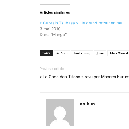
Twitter(ouvre
Facebook(ouvre
dans
dans
une
une
nouvelle
nouvelle
Articles similaires
fenêtre)
fenêtre)
« Captain Tsubasa » : le grand retour en mai
3 mai 2010
Dans "Manga"
TAGS
& (And)
Feel Young
Josei
Mari Okazak
Previous article
« Le Choc des Titans » revu par Masami Kuru
onikun