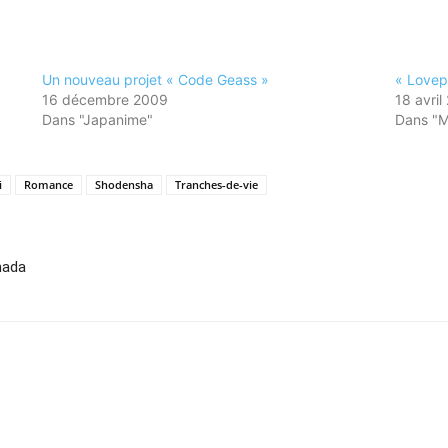
Un nouveau projet « Code Geass »
« Lovepl
16 décembre 2009
18 avril
Dans "Japanime"
Dans "
i
Romance
Shodensha
Tranches-de-vie
mada