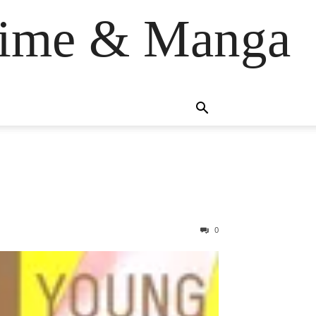
anime & Manga
0