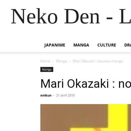
Neko Den - L
JAPANIME
MANGA
CULTURE
DR
Home
Manga
Mari Okazaki : nouveau manga
Manga
Mari Okazaki : 
onikun
-
21 avril 2010