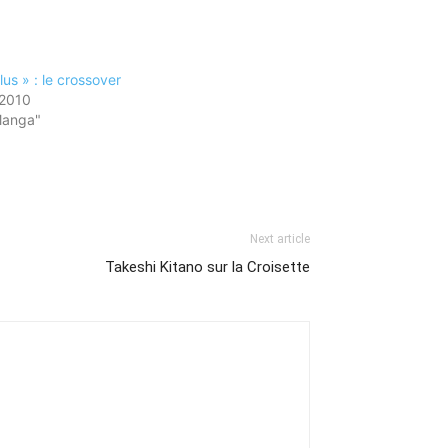
us » : le crossover
 2010
Manga"
Next article
Takeshi Kitano sur la Croisette