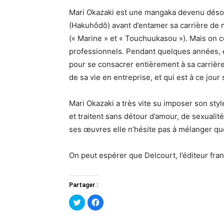
Mari Okazaki est une mangaka devenu désorma
(Hakuhôdô) avant d’entamer sa carrière de
(« Marine » et « Touchuukasou »). Mais on c
professionnels. Pendant quelques années, e
pour se consacrer entièrement à sa carrièr
de sa vie en entreprise, et qui est à ce jour 
Mari Okazaki a très vite su imposer son sty
et traitent sans détour d’amour, de sexuali
ses œuvres elle n’hésite pas à mélanger quo
On peut espérer que Delcourt, l’éditeur fra
Partager :
Cliquez
Cliquez
pour
pour
partager
partager
sur
sur