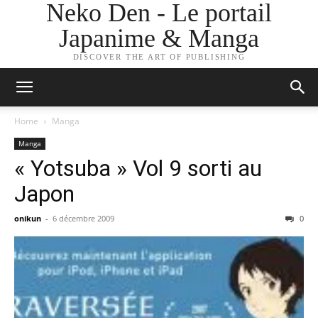
Neko Den - Le portail
Japanime & Manga
DISCOVER THE ART OF PUBLISHING
Home
Manga
Manga
« Yotsuba » Vol 9 sorti au
Japon
onikun
-
6 décembre 2009
0