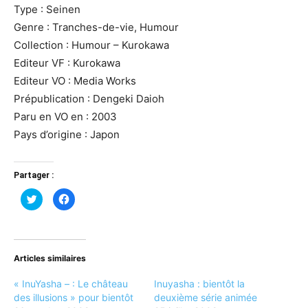
Type : Seinen
Genre : Tranches-de-vie, Humour
Collection : Humour – Kurokawa
Editeur VF : Kurokawa
Editeur VO : Media Works
Prépublication : Dengeki Daioh
Paru en VO en : 2003
Pays d’origine : Japon
Partager :
Cliquez
Cliquez
pour
pour
partager
partager
sur
sur
Twitter(ouvre
Facebook(ouvre
dans
dans
une
une
nouvelle
nouvelle
Articles similaires
fenêtre)
fenêtre)
« InuYasha – : Le château
Inuyasha : bientôt la
des illusions » pour bientôt
deuxième série animée