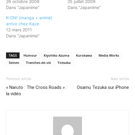
26 octobre 2009
25 juillet 2009
Dans "Japanime"
Dans "Japanime"
K-ON! (manga + animé)
arrive chez Kaze
12 mars 2011
Dans "Japanime"
TAGS
Humour
Kiyohiko Azuma
Kurokawa
Media Works
Seinen
Tranches-de-vie
Yotsuba
Previous article
Next article
« Naruto : The Cross Roads » :
Osamu Tezuka sur iPhone
la vidéo