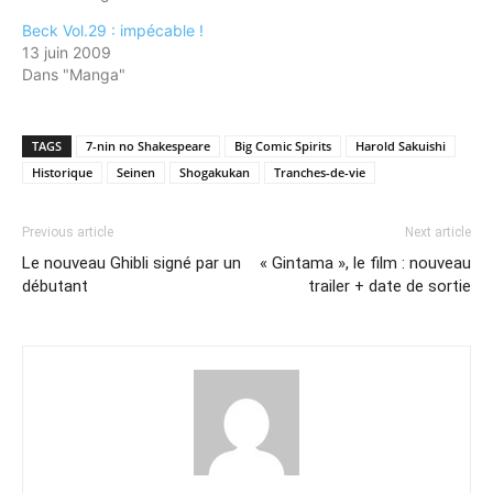
Beck Vol.29 : impécable !
13 juin 2009
Dans "Manga"
TAGS
7-nin no Shakespeare
Big Comic Spirits
Harold Sakuishi
Historique
Seinen
Shogakukan
Tranches-de-vie
Previous article
Next article
Le nouveau Ghibli signé par un
« Gintama », le film : nouveau
débutant
trailer + date de sortie