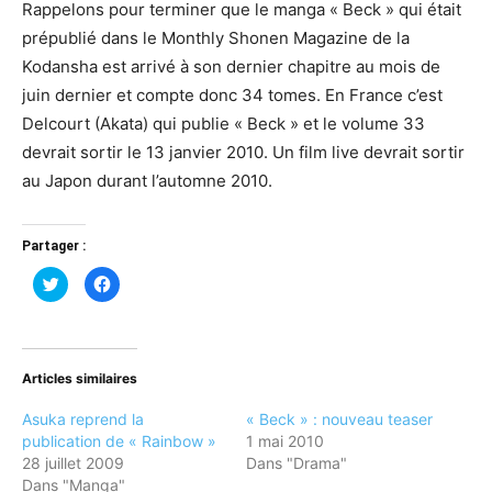
Rappelons pour terminer que le manga « Beck » qui était
prépublié dans le Monthly Shonen Magazine de la
Kodansha est arrivé à son dernier chapitre au mois de
juin dernier et compte donc 34 tomes. En France c’est
Delcourt (Akata) qui publie « Beck » et le volume 33
devrait sortir le 13 janvier 2010. Un film live devrait sortir
au Japon durant l’automne 2010.
Partager :
Cliquez
Cliquez
pour
pour
partager
partager
sur
sur
Twitter(ouvre
Facebook(ouvre
dans
dans
une
une
nouvelle
nouvelle
Articles similaires
fenêtre)
fenêtre)
Asuka reprend la
« Beck » : nouveau teaser
publication de « Rainbow »
1 mai 2010
28 juillet 2009
Dans "Drama"
Dans "Manga"