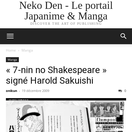
Neko Den - Le portail
Japanime & Manga
DISCOVER THE ART OF PUBLISHING
Home
Manga
Manga
« 7-nin no Shakespeare »
signé Harold Sakuishi
onikun
-
19 décembre 2009
0