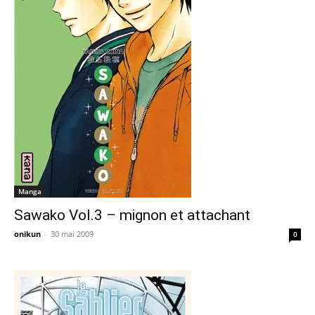
Manga
Sawako Vol.3 – mignon et attachant
onikun
-
30 mai 2009
0