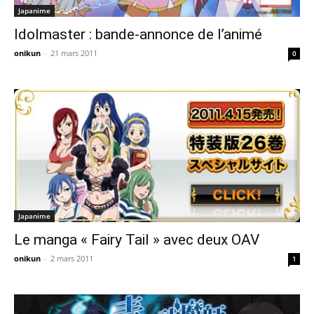
Japanime
Idolmaster : bande-annonce de l’animé
onikun
-
21 mars 2011
0
Japanime
Le manga « Fairy Tail » avec deux OAV
onikun
-
2 mars 2011
1