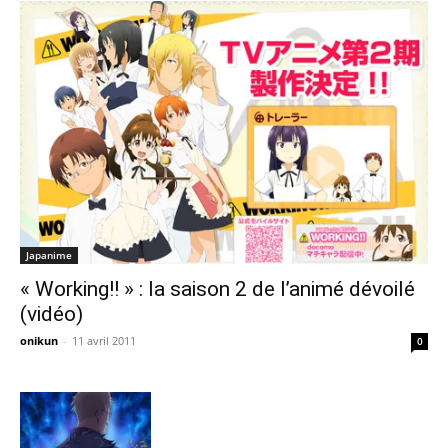
Japanime
« Working!! » : la saison 2 de l’animé dévoilé
(vidéo)
onikun
-
11 avril 2011
0