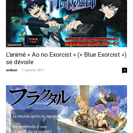
Japanime
L’animé « Ao no Exorcist » (« Blue Exorcist »)
se dévoile
onikun
-
11 janvier 2011
0