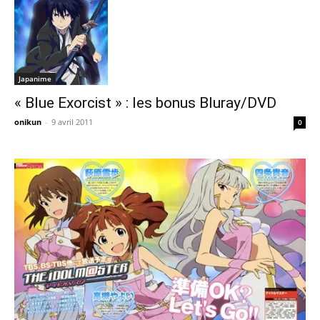
Japanime
« Blue Exorcist » : les bonus Bluray/DVD
onikun
-
9 avril 2011
0