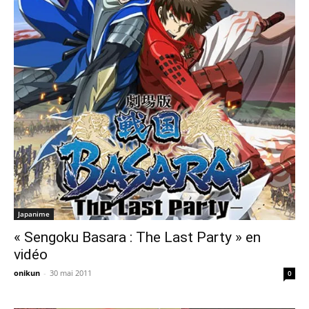
Japanime
« Sengoku Basara : The Last Party » en
vidéo
onikun
-
30 mai 2011
0