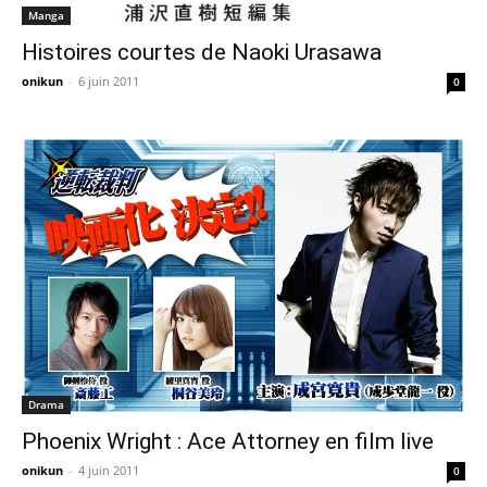
Manga
Histoires courtes de Naoki Urasawa
onikun
-
6 juin 2011
0
Drama
Phoenix Wright : Ace Attorney en film live
onikun
-
4 juin 2011
0