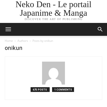
Neko Den - Le portail
Japanime & Manga
DISCOVER THE ART OF PUBLISHING
Home
Authors
Posts by onikun
onikun
675 POSTS
1 COMMENTS