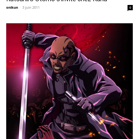
onikun
-
3 juin 2011
0