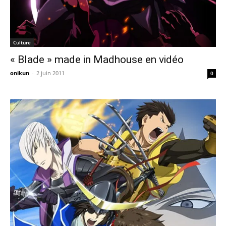
Culture
« Blade » made in Madhouse en vidéo
onikun
-
2 juin 2011
0