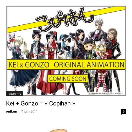
Japanime
Kei + Gonzo = « Copihan »
onikun
-
7 juin 2011
0