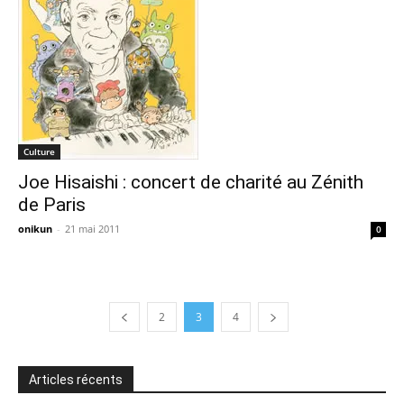
Culture
Joe Hisaishi : concert de charité au Zénith
de Paris
onikun
-
21 mai 2011
0
2
3
4
Articles récents