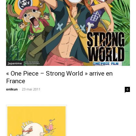
Japanime
« One Piece – Strong World » arrive en
France
onikun
-
23 mai 2011
0