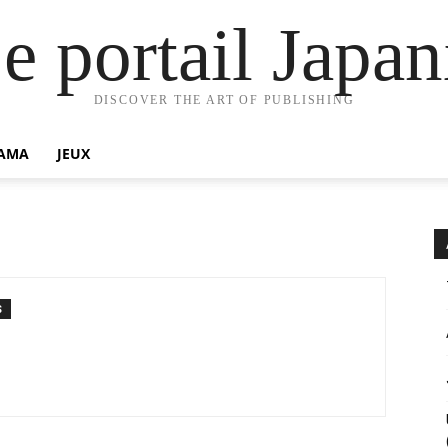
e portail Jap
DISCOVER THE ART OF PUBLISHING
AMA
JEUX
S