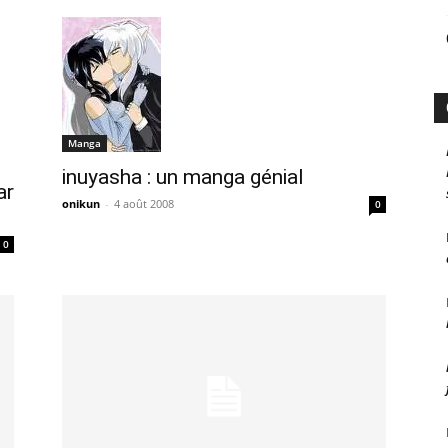
Manga
inuyasha : un manga génial
ar
onikun
-
4 août 2008
0
0