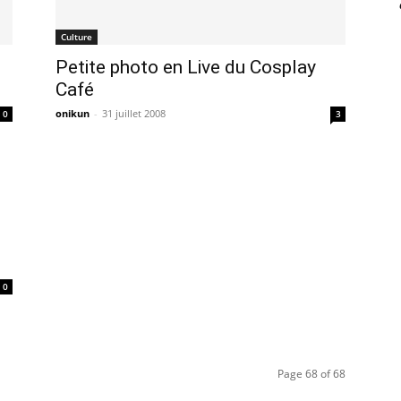
Culture
Petite photo en Live du Cosplay
Café
onikun
-
31 juillet 2008
0
3
0
Page 68 of 68