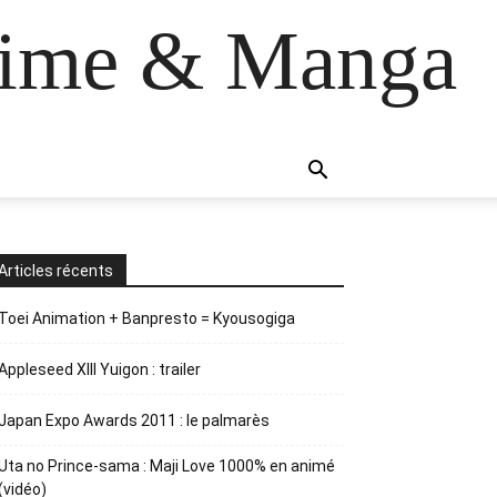
anime & Manga
Articles récents
Toei Animation + Banpresto = Kyousogiga
Appleseed XIII Yuigon : trailer
Japan Expo Awards 2011 : le palmarès
Uta no Prince-sama : Maji Love 1000% en animé
(vidéo)