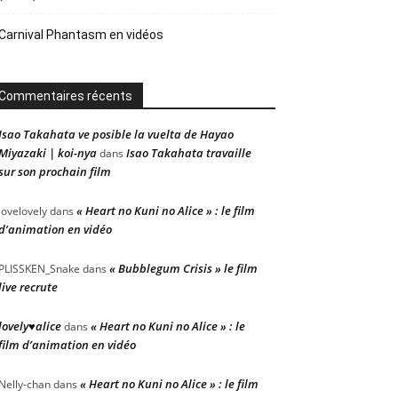
Carnival Phantasm en vidéos
Commentaires récents
Isao Takahata ve posible la vuelta de Hayao
Miyazaki | koi-nya
Isao Takahata travaille
dans
sur son prochain film
« Heart no Kuni no Alice » : le film
lovelovely
dans
d’animation en vidéo
« Bubblegum Crisis » le film
PLISSKEN_Snake
dans
live recrute
lovely♥alice
« Heart no Kuni no Alice » : le
dans
film d’animation en vidéo
« Heart no Kuni no Alice » : le film
Nelly-chan
dans