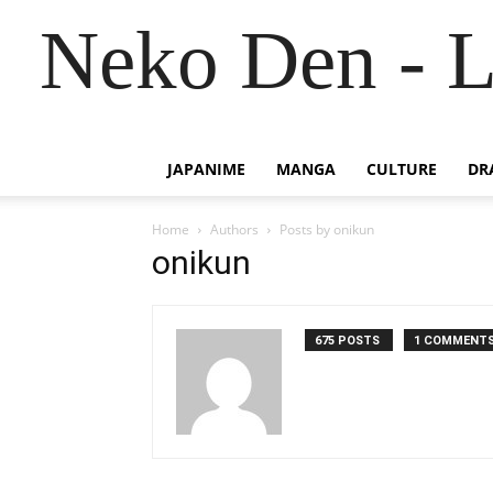
Neko Den - L
JAPANIME
MANGA
CULTURE
DR
Home
Authors
Posts by onikun
onikun
675 POSTS
1 COMMENT