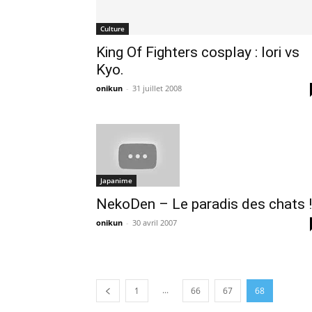
Culture
King Of Fighters cosplay : Iori vs
Kyo.
onikun
-
31 juillet 2008
Japanime
NekoDen – Le paradis des chats !
onikun
-
30 avril 2007
...
1
66
67
68