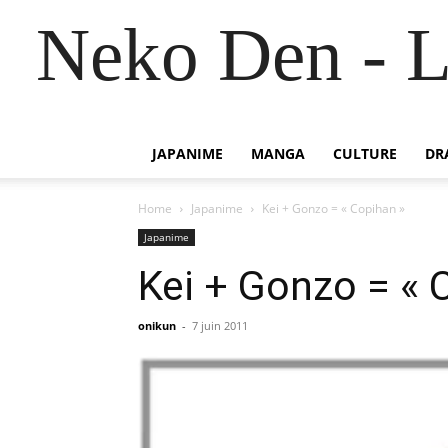
Neko Den - L
JAPANIME
MANGA
CULTURE
DR
Home
Japanime
Kei + Gonzo = « Copihan »
Japanime
Kei + Gonzo = « 
onikun
-
7 juin 2011