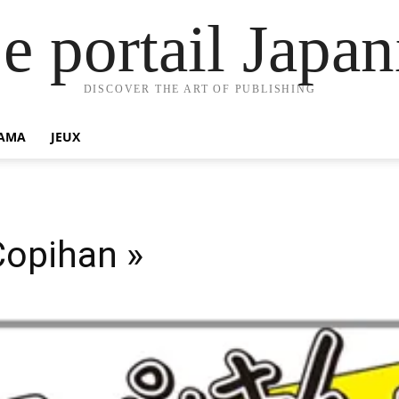
e portail Jap
DISCOVER THE ART OF PUBLISHING
AMA
JEUX
Copihan »