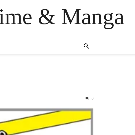
anime & Manga
0