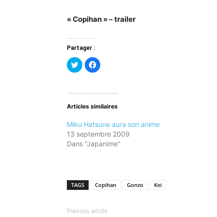
« Copihan » – trailer
Partager :
Cliquez
Cliquez
pour
pour
partager
partager
sur
sur
Twitter(ouvre
Facebook(ouvre
dans
dans
une
une
nouvelle
nouvelle
Articles similaires
fenêtre)
fenêtre)
Miku Hatsune aura son anime
13 septembre 2009
Dans "Japanime"
TAGS
Copihan
Gonzo
Kei
Previous article