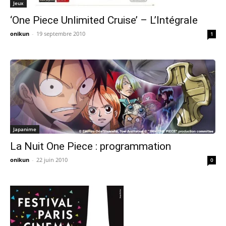
Jeux
‘One Piece Unlimited Cruise’ – L’Intégrale
onikun
-
19 septembre 2010
1
Japanime
La Nuit One Piece : programmation
onikun
-
22 juin 2010
0