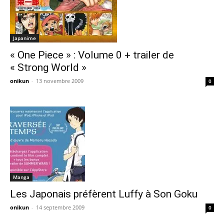
Japanime
« One Piece » : Volume 0 + trailer de
« Strong World »
onikun
-
13 novembre 2009
0
Manga
Les Japonais préfèrent Luffy à Son Goku
onikun
-
14 septembre 2009
0