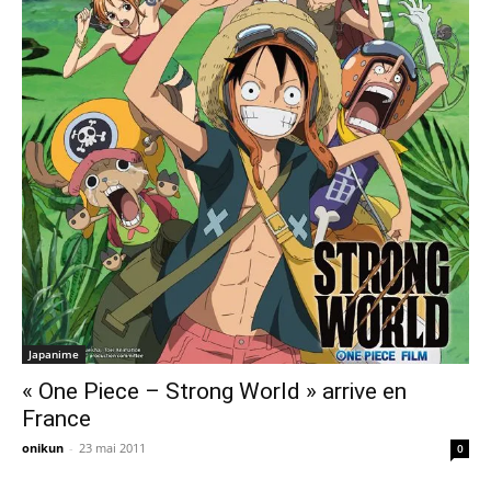
Japanime
« One Piece – Strong World » arrive en
France
onikun
-
23 mai 2011
0