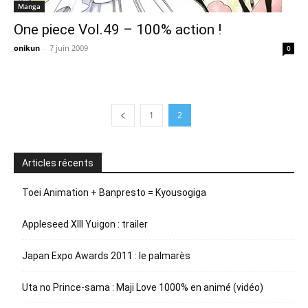
Manga
One piece Vol.49 – 100% action !
onikun
-
7 juin 2009
0
1
2
Articles récents
Toei Animation + Banpresto = Kyousogiga
Appleseed XIII Yuigon : trailer
Japan Expo Awards 2011 : le palmarès
Uta no Prince-sama : Maji Love 1000% en animé (vidéo)