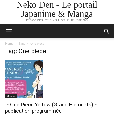
Neko Den - Le portail
Japanime & Manga
DISCOVER THE ART OF PUBLISHING
Home
Tags
One piece
Tag: One piece
Manga
» One Piece Yellow (Grand Elements) » :
publication programmée