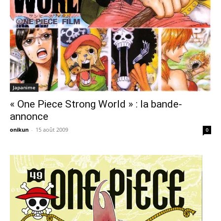
Japanime
« One Piece Strong World » : la bande-
annonce
onikun
-
15 août 2009
0