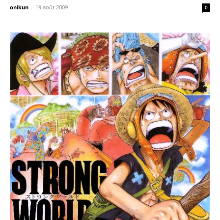
onikun
-
19 août 2009
0