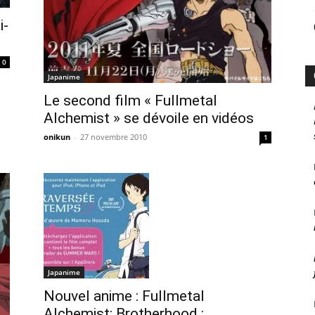
i-
0
Japanime
Le second film « Fullmetal
Alchemist » se dévoile en vidéos
onikun
-
27 novembre 2010
1
Japanime
Nouvel anime : Fullmetal
Alchemist: Brotherhood :