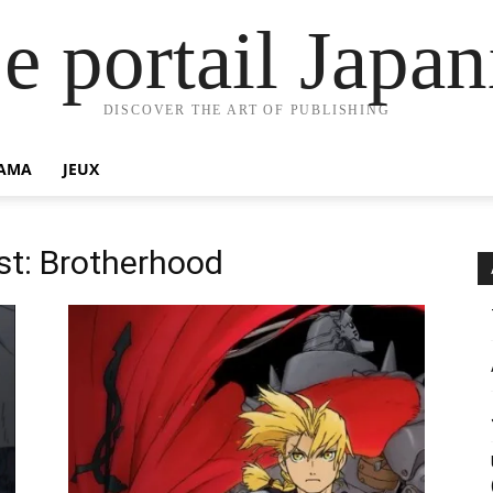
e portail Jap
DISCOVER THE ART OF PUBLISHING
AMA
JEUX
st: Brotherhood