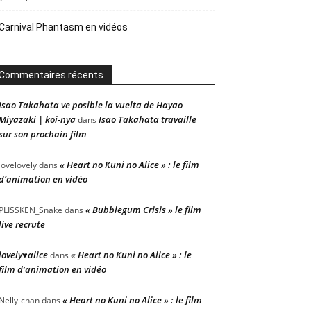
Carnival Phantasm en vidéos
Commentaires récents
Isao Takahata ve posible la vuelta de Hayao
Miyazaki | koi-nya
Isao Takahata travaille
dans
sur son prochain film
« Heart no Kuni no Alice » : le film
lovelovely
dans
d’animation en vidéo
« Bubblegum Crisis » le film
PLISSKEN_Snake
dans
live recrute
lovely♥alice
« Heart no Kuni no Alice » : le
dans
film d’animation en vidéo
« Heart no Kuni no Alice » : le film
Nelly-chan
dans