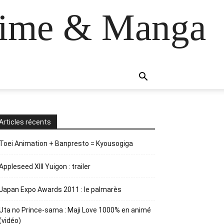
anime & Manga
Articles récents
Toei Animation + Banpresto = Kyousogiga
Appleseed XIII Yuigon : trailer
Japan Expo Awards 2011 : le palmarès
Uta no Prince-sama : Maji Love 1000% en animé
(vidéo)