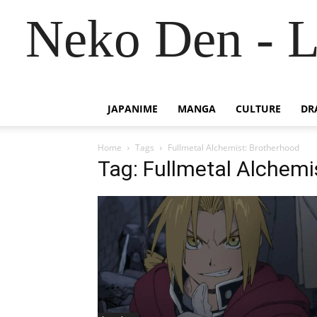
Neko Den - L
JAPANIME
MANGA
CULTURE
DR
Home
Tags
Fullmetal Alchemist: Brotherhood
Tag: Fullmetal Alchemi