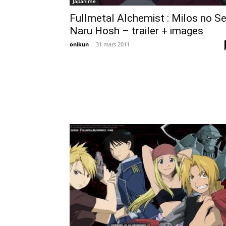
Japanime
Fullmetal Alchemist : Milos no Se
Naru Hosh – trailer + images
onikun
-
31 mars 2011