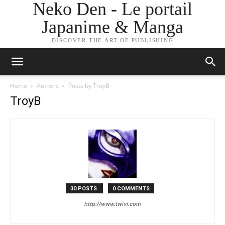
Neko Den - Le portail
Japanime & Manga
DISCOVER THE ART OF PUBLISHING
Home
Authors
Posts by TroyB
TroyB
30 POSTS
0 COMMENTS
http://www.twivi.com