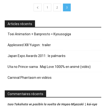
1
2
3
Articles récents
Toei Animation + Banpresto = Kyousogiga
Appleseed XIII Yuigon : trailer
Japan Expo Awards 2011 : le palmarès
Uta no Prince-sama : Maji Love 1000% en animé (vidéo)
Carnival Phantasm en vidéos
Commentaires récents
Isao Takahata ve posible la vuelta de Hayao Miyazaki | koi-nya