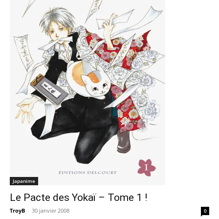
Japanime
Le Pacte des Yokaï – Tome 1 !
TroyB
-
30 janvier 2008
0