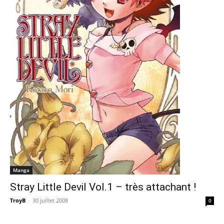
Manga
Stray Little Devil Vol.1 – très attachant !
TroyB
-
30 juillet 2008
0