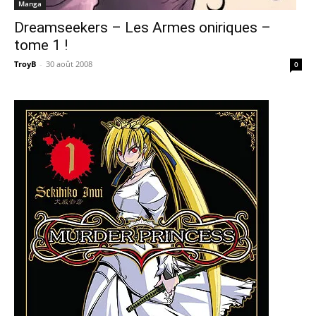
Manga
Dreamseekers – Les Armes oniriques –
tome 1 !
TroyB
-
30 août 2008
0