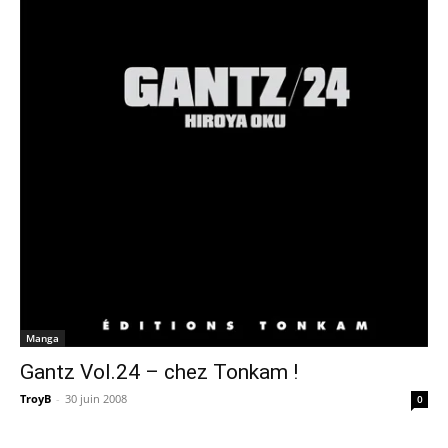
Manga
Gantz Vol.24 – chez Tonkam !
TroyB
-
30 juin 2008
0