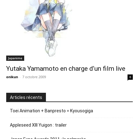
Japanime
Yutaka Yamamoto en charge d’un film live
onikun
-
7 octobre 2009
0
Articles récents
Toei Animation + Banpresto = Kyousogiga
Appleseed XIII Yuigon : trailer