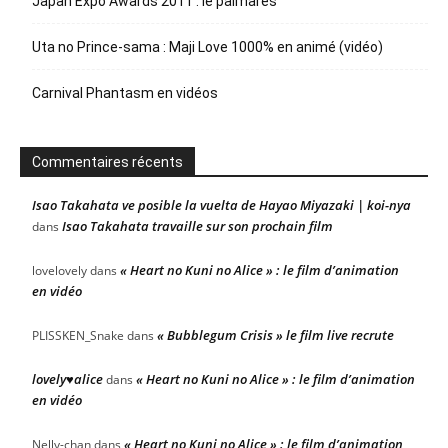
Japan Expo Awards 2011 : le palmarès
Uta no Prince-sama : Maji Love 1000% en animé (vidéo)
Carnival Phantasm en vidéos
Commentaires récents
Isao Takahata ve posible la vuelta de Hayao Miyazaki | koi-nya
Isao Takahata travaille sur son prochain film
dans
« Heart no Kuni no Alice » : le film d’animation
lovelovely
dans
en vidéo
« Bubblegum Crisis » le film live recrute
PLISSKEN_Snake
dans
lovely♥alice
« Heart no Kuni no Alice » : le film d’animation
dans
en vidéo
« Heart no Kuni no Alice » : le film d’animation
Nelly-chan
dans