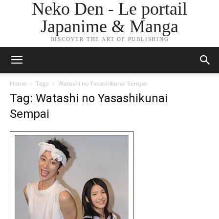
Neko Den - Le portail
Japanime & Manga
DISCOVER THE ART OF PUBLISHING
Home
Tags
Watashi no Yasashikunai Sempai
Tag: Watashi no Yasashikunai
Sempai