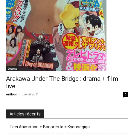
Drama
Arakawa Under The Bridge : drama + film
live
onikun
-
5 avril 2011
0
Articles récents
Toei Animation + Banpresto = Kyousogiga