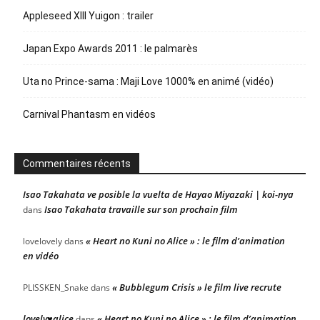
Appleseed XIII Yuigon : trailer
Japan Expo Awards 2011 : le palmarès
Uta no Prince-sama : Maji Love 1000% en animé (vidéo)
Carnival Phantasm en vidéos
Commentaires récents
Isao Takahata ve posible la vuelta de Hayao Miyazaki | koi-nya
Isao Takahata travaille sur son prochain film
dans
« Heart no Kuni no Alice » : le film d’animation
lovelovely
dans
en vidéo
« Bubblegum Crisis » le film live recrute
PLISSKEN_Snake
dans
lovely♥alice
« Heart no Kuni no Alice » : le film d’animation
dans