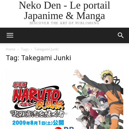
Neko Den - Le portail
Japanime & Manga
DISCOVER THE ART OF PUBLISHING
Home
Tags
Takegami Junki
Tag: Takegami Junki