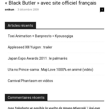
« Black Butler » avec site officiel français
onikun
-
3 décembre 2009
1
Articles récents
Toei Animation + Banpresto = Kyousogiga
Appleseed XIII Yuigon : trailer
Japan Expo Awards 2011 : le palmarès
Uta no Prince-sama : Maji Love 1000% en animé (vidéo)
Carnival Phantasm en vidéos
Commentaires récents
Isao Takahata ve posible la vuelta de Hayao Miyazaki | koi-nya