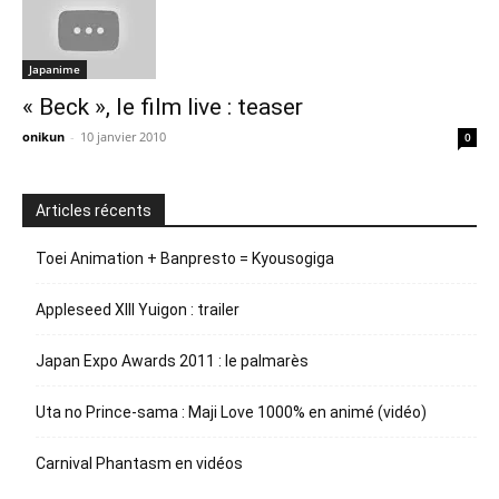
Japanime
« Beck », le film live : teaser
onikun
-
10 janvier 2010
0
Articles récents
Toei Animation + Banpresto = Kyousogiga
Appleseed XIII Yuigon : trailer
Japan Expo Awards 2011 : le palmarès
Uta no Prince-sama : Maji Love 1000% en animé (vidéo)
Carnival Phantasm en vidéos