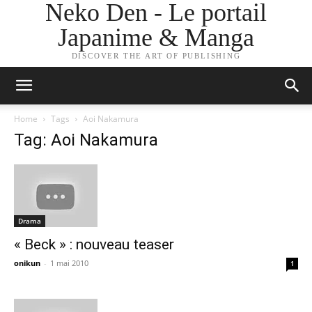
Neko Den - Le portail
Japanime & Manga
DISCOVER THE ART OF PUBLISHING
Home
Tags
Aoi Nakamura
Tag: Aoi Nakamura
Drama
« Beck » : nouveau teaser
onikun
-
1 mai 2010
1