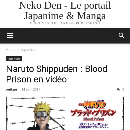
Neko Den - Le portail
Japanime & Manga
DISCOVER THE ART OF PUBLISHING
Home
Japanime
Japanime
Naruto Shippuden : Blood
Prison en vidéo
onikun
-
14 avril 2011
0