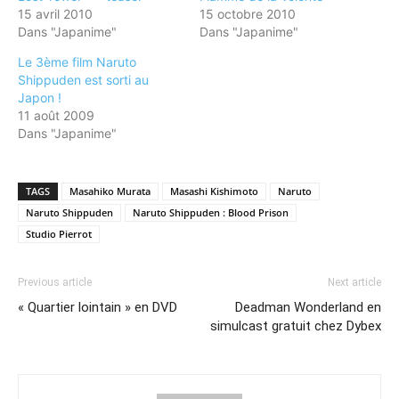
15 avril 2010
15 octobre 2010
Dans "Japanime"
Dans "Japanime"
Le 3ème film Naruto
Shippuden est sorti au
Japon !
11 août 2009
Dans "Japanime"
TAGS
Masahiko Murata
Masashi Kishimoto
Naruto
Naruto Shippuden
Naruto Shippuden : Blood Prison
Studio Pierrot
Previous article
Next article
« Quartier lointain » en DVD
Deadman Wonderland en
simulcast gratuit chez Dybex