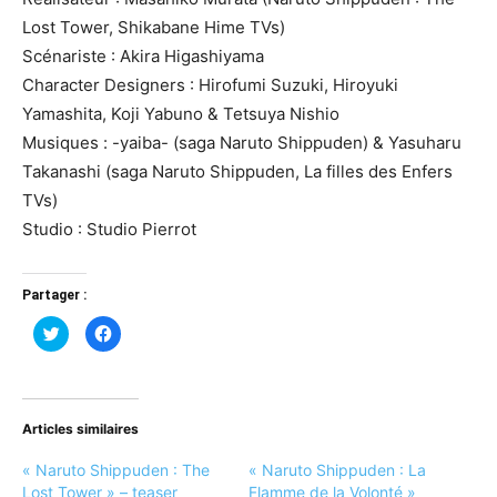
Lost Tower, Shikabane Hime TVs)
Scénariste : Akira Higashiyama
Character Designers : Hirofumi Suzuki, Hiroyuki
Yamashita, Koji Yabuno & Tetsuya Nishio
Musiques : -yaiba- (saga Naruto Shippuden) & Yasuharu
Takanashi (saga Naruto Shippuden, La filles des Enfers
TVs)
Studio : Studio Pierrot
Partager :
Cliquez
Cliquez
pour
pour
partager
partager
sur
sur
Twitter(ouvre
Facebook(ouvre
dans
dans
une
une
nouvelle
nouvelle
Articles similaires
fenêtre)
fenêtre)
« Naruto Shippuden : The
« Naruto Shippuden : La
Lost Tower » – teaser
Flamme de la Volonté »