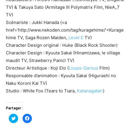
TV) & Takuya Sato (Armitage III Polymatrix Film, NieA_7
TV)
Scénariste : Jukki Hanada (<a
href='http://www.nekoden.com/tag/kuragehime/'<Kurage
hime TV, Saga Rozen Maiden,
Level E
TV)
Character Design original : Huke (Black Rock Shooter)
Character Design : Kyuuta Sakai (Hinamizawa, le village
maudit TV, Strawberry Panic! TV)
Directeur Artistique : Koji Eto (
Loups-Garous
Film)
Responsable d’animation : Kyuuta Sakai (Higurashi no
Naku Koroni Kai TV)
Studio : White Fox (Tears to Tiara,
Katanagatari
)
Partager :
Cliquez
Cliquez
pour
pour
partager
partager
sur
sur