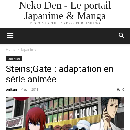
Neko Den - Le portail
Japanime & Manga
DISCOVER THE ART OF PUBLISHING
Home
Japanime
Japanime
Steins;Gate : adaptation en
série animée
onikun
-
4 avril 2011
0