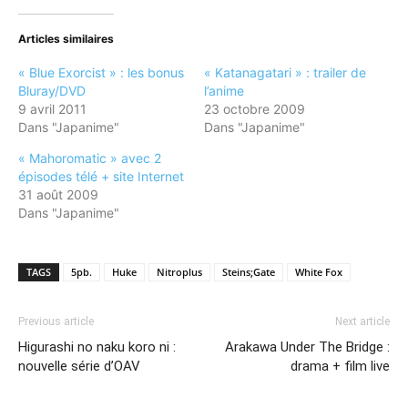
Twitter(ouvre
Facebook(ouvre
dans
dans
une
une
nouvelle
nouvelle
Articles similaires
fenêtre)
fenêtre)
« Blue Exorcist » : les bonus
« Katanagatari » : trailer de
Bluray/DVD
l’anime
9 avril 2011
23 octobre 2009
Dans "Japanime"
Dans "Japanime"
« Mahoromatic » avec 2
épisodes télé + site Internet
31 août 2009
Dans "Japanime"
TAGS
5pb.
Huke
Nitroplus
Steins;Gate
White Fox
Previous article
Next article
Higurashi no naku koro ni :
Arakawa Under The Bridge :
nouvelle série d’OAV
drama + film live