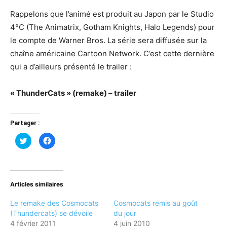
Rappelons que l’animé est produit au Japon par le Studio
4°C (The Animatrix, Gotham Knights, Halo Legends) pour
le compte de Warner Bros. La série sera diffusée sur la
chaîne américaine Cartoon Network. C’est cette dernière
qui a d’ailleurs présenté le trailer :
« ThunderCats » (remake) – trailer
Partager :
Cliquez
Cliquez
pour
pour
partager
partager
sur
sur
Twitter(ouvre
Facebook(ouvre
dans
dans
une
une
nouvelle
nouvelle
Articles similaires
fenêtre)
fenêtre)
Le remake des Cosmocats
Cosmocats remis au goût
(Thundercats) se dévoile
du jour
4 février 2011
4 juin 2010