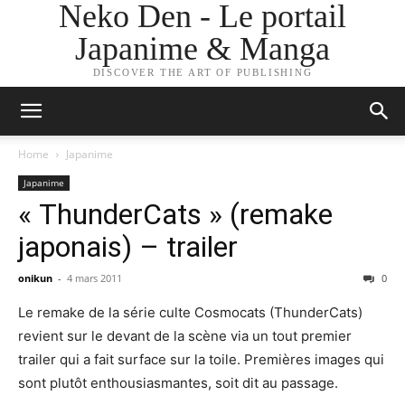
Neko Den - Le portail
Japanime & Manga
DISCOVER THE ART OF PUBLISHING
Home
Japanime
Japanime
« ThunderCats » (remake
japonais) – trailer
onikun
-
4 mars 2011
0
Le remake de la série culte Cosmocats (ThunderCats)
revient sur le devant de la scène via un tout premier
trailer qui a fait surface sur la toile. Premières images qui
sont plutôt enthousiasmantes, soit dit au passage.