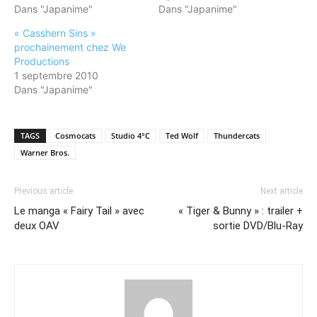
Dans "Japanime"
Dans "Japanime"
« Casshern Sins »
prochainement chez We
Productions
1 septembre 2010
Dans "Japanime"
TAGS
Cosmocats
Studio 4°C
Ted Wolf
Thundercats
Warner Bros.
Previous article
Next article
Le manga « Fairy Tail » avec
« Tiger & Bunny » : trailer +
deux OAV
sortie DVD/Blu-Ray