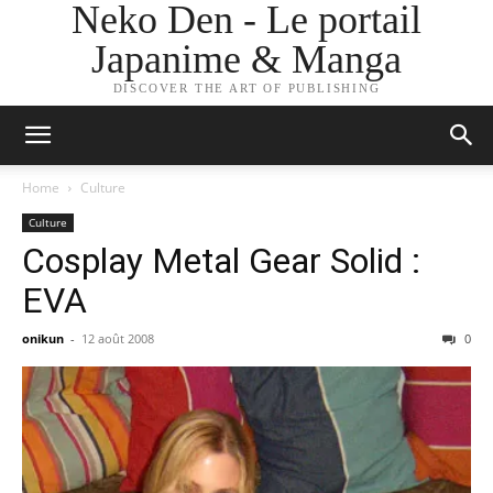
Neko Den - Le portail
Japanime & Manga
DISCOVER THE ART OF PUBLISHING
Home
Culture
Culture
Cosplay Metal Gear Solid :
EVA
onikun
-
12 août 2008
0