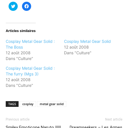
Cliquez
Cliquez
pour
pour
partager
partager
sur
sur
Twitter(ouvre
Facebook(ouvre
dans
dans
une
une
nouvelle
nouvelle
Articles similaires
fenêtre)
fenêtre)
Cosplay Metal Gear Solid :
Cosplay Metal Gear Solid
The Boss
12 août 2008
12 août 2008
Dans "Culture"
Dans "Culture"
Cosplay Metal Gear Solid :
The furry (Mgs 3)
12 août 2008
Dans "Culture"
TAGS
cosplay
metal gear solid
Previous article
Next article
Smiley Emoticone Naruto !!!!!
Dreamseekers – Les Armes