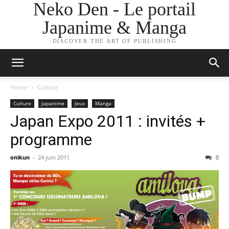
Neko Den - Le portail
Japanime & Manga
DISCOVER THE ART OF PUBLISHING
Home
Culture
Culture
Japanime
Jeux
Manga
Japan Expo 2011 : invités +
programme
onikun
-
24 juin 2011
0