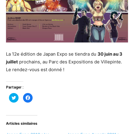
La 12e édition de Japan Expo se tiendra du
30 juin au 3
juillet
prochains, au Parc des Expositions de Villepinte.
Le rendez-vous est donné !
Partager :
Cliquez
Cliquez
pour
pour
partager
partager
sur
sur
Twitter(ouvre
Facebook(ouvre
dans
dans
une
une
nouvelle
nouvelle
Articles similaires
fenêtre)
fenêtre)