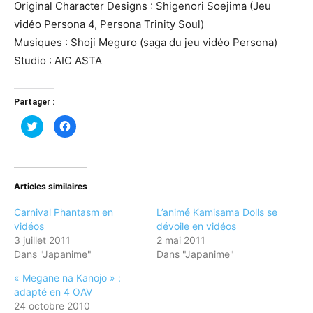
Original Character Designs : Shigenori Soejima (Jeu
vidéo Persona 4, Persona Trinity Soul)
Musiques : Shoji Meguro (saga du jeu vidéo Persona)
Studio : AIC ASTA
Partager :
Cliquez
Cliquez
pour
pour
partager
partager
sur
sur
Twitter(ouvre
Facebook(ouvre
dans
dans
une
une
nouvelle
nouvelle
Articles similaires
fenêtre)
fenêtre)
Carnival Phantasm en
L’animé Kamisama Dolls se
vidéos
dévoile en vidéos
3 juillet 2011
2 mai 2011
Dans "Japanime"
Dans "Japanime"
« Megane na Kanojo » :
adapté en 4 OAV
24 octobre 2010