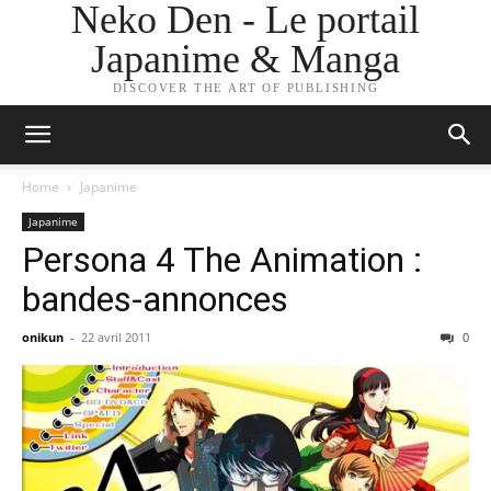
Neko Den - Le portail
Japanime & Manga
DISCOVER THE ART OF PUBLISHING
Home
Japanime
Japanime
Persona 4 The Animation :
bandes-annonces
onikun
-
22 avril 2011
0