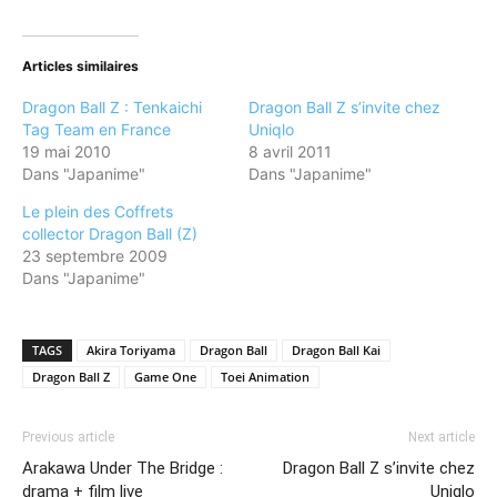
sur
sur
Twitter(ouvre
Facebook(ouvre
dans
dans
une
une
nouvelle
nouvelle
Articles similaires
fenêtre)
fenêtre)
Dragon Ball Z : Tenkaichi
Dragon Ball Z s’invite chez
Tag Team en France
Uniqlo
19 mai 2010
8 avril 2011
Dans "Japanime"
Dans "Japanime"
Le plein des Coffrets
collector Dragon Ball (Z)
23 septembre 2009
Dans "Japanime"
TAGS
Akira Toriyama
Dragon Ball
Dragon Ball Kai
Dragon Ball Z
Game One
Toei Animation
Previous article
Next article
Arakawa Under The Bridge :
Dragon Ball Z s’invite chez
drama + film live
Uniqlo