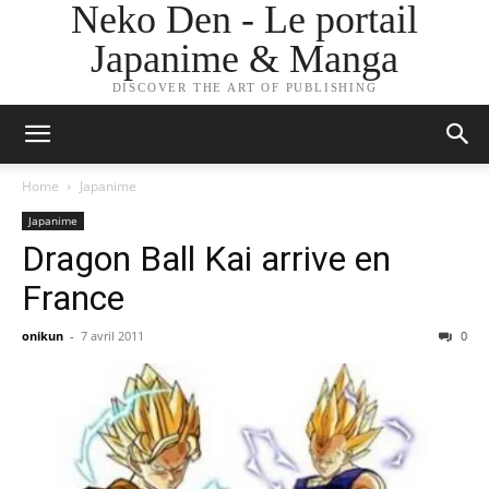
Neko Den - Le portail
Japanime & Manga
DISCOVER THE ART OF PUBLISHING
Home
Japanime
Japanime
Dragon Ball Kai arrive en
France
onikun
-
7 avril 2011
0