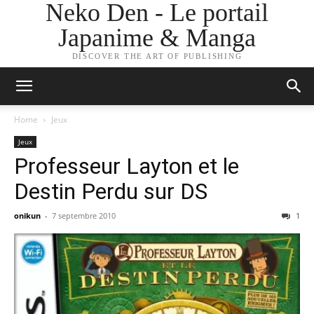
Neko Den - Le portail
Japanime & Manga
DISCOVER THE ART OF PUBLISHING
Home
Jeux
Jeux
Professeur Layton et le
Destin Perdu sur DS
onikun
-
7 septembre 2010
1