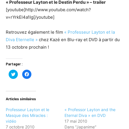
« Professeur Layton et le Destin Perdu » – trailer
[youtube]http://www.youtube.com/watch?
v=rYrkEl4a1Ig[/youtube]
Retrouvez également le film
« Professeur Layton et la
Diva Eternelle »
chez Kazé en Blu-ray et DVD à partir du
13 octobre prochain !
Partager :
Cliquez
Cliquez
pour
pour
partager
partager
sur
sur
Twitter(ouvre
Facebook(ouvre
dans
dans
une
une
nouvelle
nouvelle
Articles similaires
fenêtre)
fenêtre)
Professeur Layton et le
« Professor Layton and the
Masque des Miracles :
Eternal Diva » en DVD
vidéo
17 mai 2010
7 octobre 2010
Dans "Japanime"