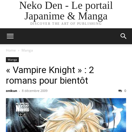
Neko Den - Le portail
Japanime & Manga
DISCOVER THE ART OF PUBLISHING
Home
Manga
Manga
« Vampire Knight » : 2
romans pour bientôt
onikun
-
8 décembre 2009
0