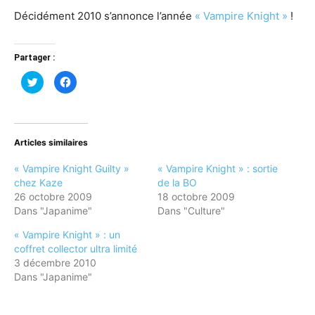
Décidément 2010 s’annonce l’année
« Vampire Knight »
!
Partager :
Cliquez
Cliquez
pour
pour
partager
partager
sur
sur
Twitter(ouvre
Facebook(ouvre
dans
dans
une
une
nouvelle
nouvelle
Articles similaires
fenêtre)
fenêtre)
« Vampire Knight Guilty »
« Vampire Knight » : sortie
chez Kaze
de la BO
26 octobre 2009
18 octobre 2009
Dans "Japanime"
Dans "Culture"
« Vampire Knight » : un
coffret collector ultra limité
3 décembre 2010
Dans "Japanime"