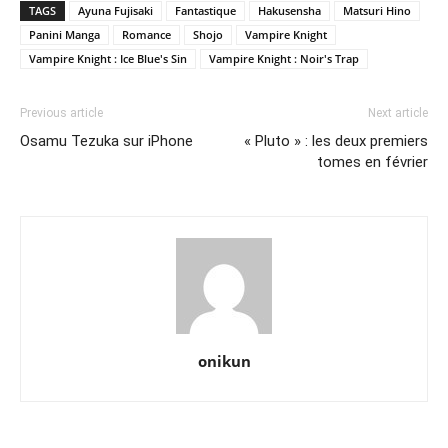
TAGS
Ayuna Fujisaki
Fantastique
Hakusensha
Matsuri Hino
Panini Manga
Romance
Shojo
Vampire Knight
Vampire Knight : Ice Blue's Sin
Vampire Knight : Noir's Trap
Previous article
Next article
Osamu Tezuka sur iPhone
« Pluto » : les deux premiers
tomes en février
onikun