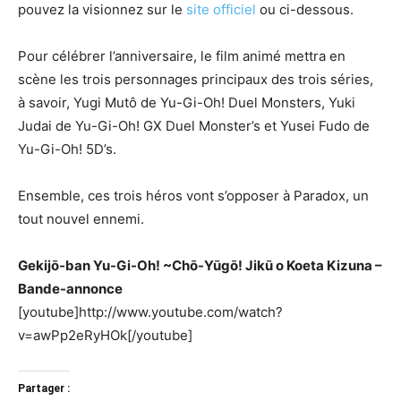
pouvez la visionnez sur le
site officiel
ou ci-dessous.
Pour célébrer l’anniversaire, le film animé mettra en
scène les trois personnages principaux des trois séries,
à savoir, Yugi Mutô de Yu-Gi-Oh! Duel Monsters, Yuki
Judai de Yu-Gi-Oh! GX Duel Monster’s et Yusei Fudo de
Yu-Gi-Oh! 5D’s.
Ensemble, ces trois héros vont s’opposer à Paradox, un
tout nouvel ennemi.
Gekijō-ban Yu-Gi-Oh! ~Chō-Yūgō! Jikū o Koeta Kizuna –
Bande-annonce
[youtube]http://www.youtube.com/watch?
v=awPp2eRyHOk[/youtube]
Partager :