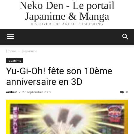
Neko Den - Le portail
Japanime & Manga
DISCOVER THE ART OF PUBLISHING
Home
Japanime
Japanime
Yu-Gi-Oh! fête son 10ème
anniversaire en 3D
onikun
-
27 septembre 2009
0