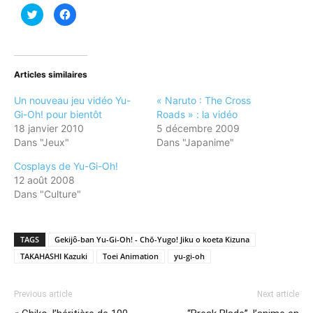
Cliquez
Cliquez
pour
pour
partager
partager
sur
sur
Twitter(ouvre
Facebook(ouvre
dans
dans
une
une
nouvelle
nouvelle
Articles similaires
fenêtre)
fenêtre)
Un nouveau jeu vidéo Yu-
« Naruto : The Cross
Gi-Oh! pour bientôt
Roads » : la vidéo
18 janvier 2010
5 décembre 2009
Dans "Jeux"
Dans "Japanime"
Cosplays de Yu-Gi-Oh!
12 août 2008
Dans "Culture"
TAGS
Gekijô-ban Yu-Gi-Oh! - Chō-Yugo! Jiku o koeta Kizuna
TAKAHASHI Kazuki
Toei Animation
yu-gi-oh
Previous article
Next article