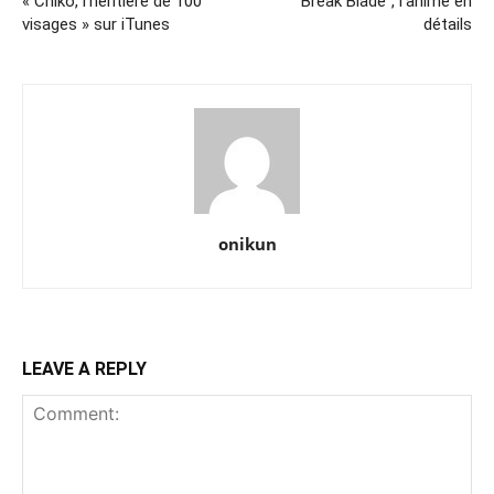
« Chiko, l’héritière de 100
“Break Blade”, l’anime en
visages » sur iTunes
détails
onikun
LEAVE A REPLY