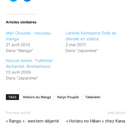
partager
partager
sur
sur
Twitter(ouvre
Facebook(ouvre
dans
dans
une
une
nouvelle
nouvelle
Articles similaires
fenêtre)
fenêtre)
Mari Okazaki : nouveau
L’animé Kamisama Dolls se
manga
dévoile en vidéos
21 avril 2010
2 mai 2011
Dans "Manga"
Dans "Japanime"
Nouvel anime : Fullmetal
Alchemist: Brotherhood :
13 avril 2009
Dans "Japanime"
TAGS
Histoire du Manga
Karyn Poupée
Tallandier
Previous article
Next article
« Rango » : western déjanté
« Hotaru no Hikari » chez Kana