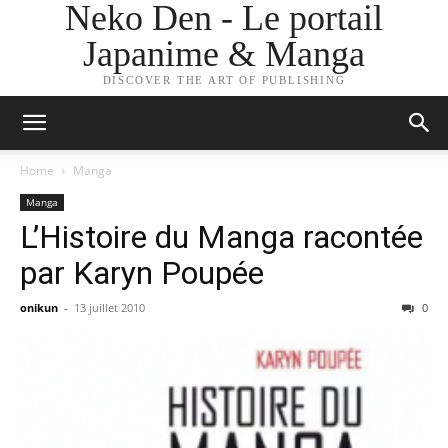
Neko Den - Le portail
Japanime & Manga
DISCOVER THE ART OF PUBLISHING
Home
Manga
Manga
L’Histoire du Manga racontée
par Karyn Poupée
onikun
-
13 juillet 2010
0