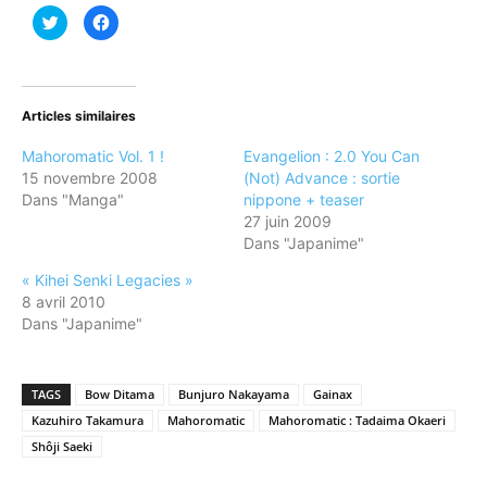
Cliquez
Cliquez
pour
pour
partager
partager
sur
sur
Twitter(ouvre
Facebook(ouvre
dans
dans
une
une
nouvelle
nouvelle
Articles similaires
fenêtre)
fenêtre)
Mahoromatic Vol. 1 !
Evangelion : 2.0 You Can
15 novembre 2008
(Not) Advance : sortie
Dans "Manga"
nippone + teaser
27 juin 2009
Dans "Japanime"
« Kihei Senki Legacies »
8 avril 2010
Dans "Japanime"
TAGS
Bow Ditama
Bunjuro Nakayama
Gainax
Kazuhiro Takamura
Mahoromatic
Mahoromatic : Tadaima Okaeri
Shôji Saeki