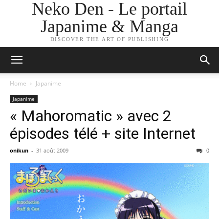
Neko Den - Le portail
Japanime & Manga
DISCOVER THE ART OF PUBLISHING
Home
Japanime
Japanime
« Mahoromatic » avec 2
épisodes télé + site Internet
onikun
-
31 août 2009
0